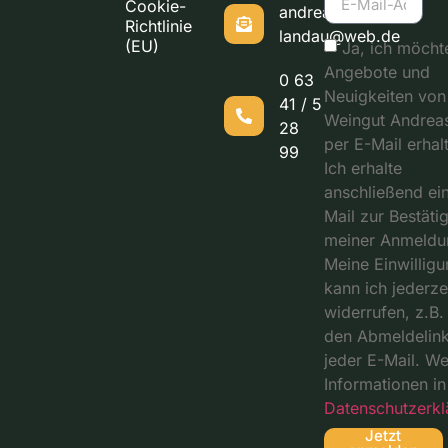
Cookie-
andreashof-
Richtlinie
landau@web.de
(EU)
Ja, ich möcht
Angebote und
0 63
Neuigkeiten von
41 / 5
Weingut Andrea
28
per E-Mail erhal
99
Ich erhalte
anschließend ei
Mail zur Bestäti
meiner Anmeldu
Meine Einwilligu
kann ich jederze
widerrufen, z.B.
den Abmeldelink
jeder E-Mail. We
Informationen in
Datenschutzerkl
Jetzt