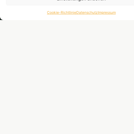
Mail zur Bestäti
meiner Anmeldu
Cookie-Richtlinie
Datenschutz
Impressum
Meine Einwilligu
kann ich jederze
widerrufen, z.B.
den Abmeldelink
jeder E-Mail. We
Informationen in
Datenschutzerkl
Jetzt
anmelden
& 10%
sichern
Webdesign von:
AGB
Datenschutz
Impressum
Widerruf
Vertrag
widerrufen