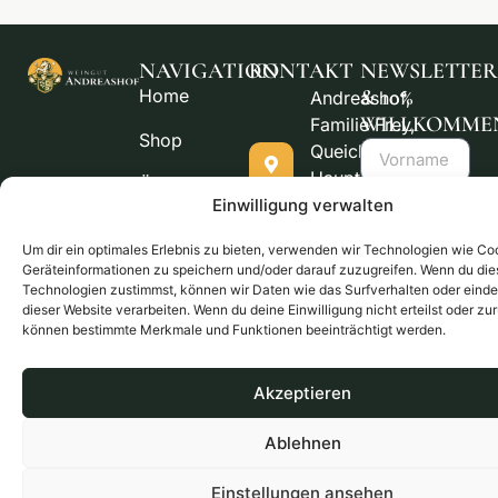
NAVIGATION
KONTAKT
NEWSLETTER
Home
& 10%
Andreashof,
WILLKOMME
Familie Frey,
Shop
Queichheimer
Hauptstr. 116
Über uns
76829
Einwilligung verwalten
Kontakt
Landau
Um dir ein optimales Erlebnis zu bieten, verwenden wir Technologien wie Co
Geräteinformationen zu speichern und/oder darauf zuzugreifen. Wenn du di
Cookie-
andreashof-
Technologien zustimmst, können wir Daten wie das Surfverhalten oder einde
Richtlinie
landau@web.de
dieser Website verarbeiten. Wenn du deine Einwilligung nicht erteilst oder zu
(EU)
Ja, ich möcht
können bestimmte Merkmale und Funktionen beeinträchtigt werden.
Angebote und
0 63
Neuigkeiten von
41 / 5
Akzeptieren
Weingut Andrea
28
per E-Mail erhal
99
Ablehnen
Ich erhalte
anschließend ei
Einstellungen ansehen