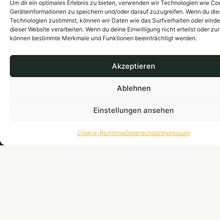
andreashof-
Um dir ein optimales Erlebnis zu bieten, verwenden wir Technologien wie Co
Richtlinie
landau@web.de
Geräteinformationen zu speichern und/oder darauf zuzugreifen. Wenn du di
(EU)
Ja, ich möcht
Technologien zustimmst, können wir Daten wie das Surfverhalten oder einde
Angebote und
dieser Website verarbeiten. Wenn du deine Einwilligung nicht erteilst oder zu
0 63
können bestimmte Merkmale und Funktionen beeinträchtigt werden.
Neuigkeiten von
41 / 5
Weingut Andrea
28
per E-Mail erhal
Akzeptieren
99
Ich erhalte
Ablehnen
anschließend ei
Mail zur Bestäti
Einstellungen ansehen
meiner Anmeldu
Meine Einwilligu
Cookie-Richtlinie
Datenschutz
Impressum
kann ich jederze
widerrufen, z.B.
den Abmeldelink
jeder E-Mail. We
Informationen in
Datenschutzerkl
Jetzt
anmelden