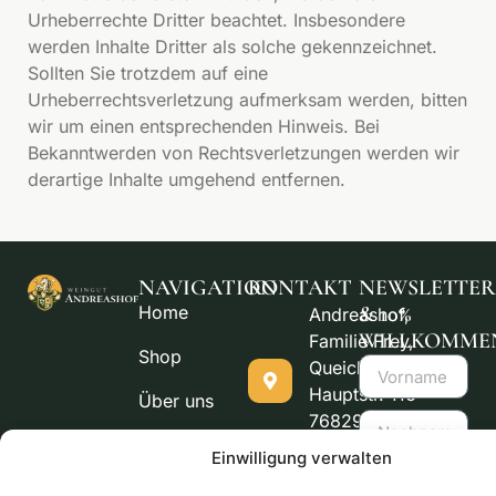
Urheberrechte Dritter beachtet. Insbesondere
werden Inhalte Dritter als solche gekennzeichnet.
Sollten Sie trotzdem auf eine
Urheberrechtsverletzung aufmerksam werden, bitten
wir um einen entsprechenden Hinweis. Bei
Bekanntwerden von Rechtsverletzungen werden wir
derartige Inhalte umgehend entfernen.
NAVIGATION
KONTAKT
NEWSLETTER
Home
& 10%
Andreashof,
WILLKOMME
Familie Frey,
Shop
Queichheimer
Hauptstr. 116
Über uns
76829
Kontakt
Landau
Einwilligung verwalten
Cookie-