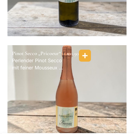
Pinot Secco „Pricoeur“
€
9.90
Perlender Pinot Secco
mit feiner Mousseux —
die Leichtigkeit des
Genießens. Bio.