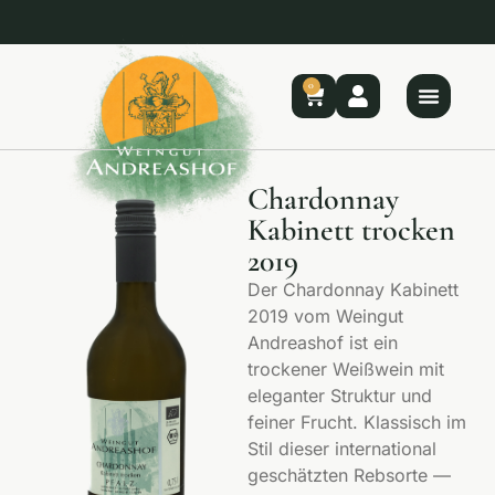
🚚 Kostenloser Versand ab 150 €
🌿 Bio aus der Pfalz – direkt vom Winzer
🚚 Kostenloser Versand ab 150 €
🌿 Bio aus der Pfalz – direkt vom Winzer
🚚 Kostenloser Versand ab 150 €
🌿 Bio aus der Pfalz – direkt vom Winzer
0
Chardonnay
Kabinett trocken
2019
Der Chardonnay Kabinett
2019 vom Weingut
Andreashof ist ein
trockener Weißwein mit
eleganter Struktur und
feiner Frucht. Klassisch im
Stil dieser international
geschätzten Rebsorte —