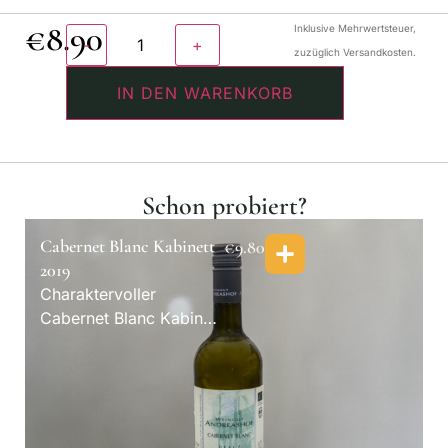
€
8.90
Inklusive Mehrwertsteuer,
zuzüglich Versandkosten.
IN DEN WARENKORB
Schon probiert?
Cabernet Blanc Kabinett
€
9.80
2019
Charaktervoller
Cabernet Blanc Kabinett
mit feiner Paprika-Note
— der besondere Wein.
Bio.