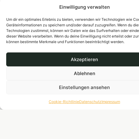
Einwilligung verwalten
Um dir ein optimales Erlebnis zu bieten, verwenden wir Technologien wie Co
Geräteinformationen zu speichern und/oder darauf zuzugreifen. Wenn du di
Technologien zustimmst, können wir Daten wie das Surfverhalten oder einde
Weißburgunder trocken
€
8.90
dieser Website verarbeiten. Wenn du deine Einwilligung nicht erteilst oder zu
2024
können bestimmte Merkmale und Funktionen beeinträchtigt werden.
Harmonischer, cremiger
Weißburgunder trocken
Akzeptieren
mit eleganter Struktur.
Bio.
Ablehnen
Einstellungen ansehen
Cookie-Richtlinie
Datenschutz
Impressum