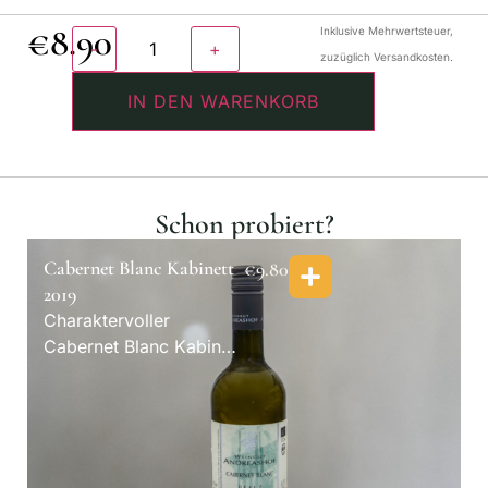
€
8.90
Inklusive Mehrwertsteuer,
zuzüglich Versandkosten.
IN DEN WARENKORB
Schon probiert?
Cabernet Blanc Kabinett
€
9.80
2019
Charaktervoller
Cabernet Blanc Kabinett
mit feiner Paprika-Note
— der besondere Wein.
Bio.