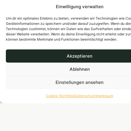
Einwilligung verwalten
Um dir ein optimales Erlebnis zu bieten, verwenden wir Technologien wie Co
Geräteinformationen zu speichern und/oder darauf zuzugreifen. Wenn du di
Technologien zustimmst, können wir Daten wie das Surfverhalten oder einde
Weißburgunder trocken
€
8.90
dieser Website verarbeiten. Wenn du deine Einwilligung nicht erteilst oder zu
2024
können bestimmte Merkmale und Funktionen beeinträchtigt werden.
Harmonischer, cremiger
Weißburgunder trocken
Akzeptieren
mit eleganter Struktur.
Bio.
Ablehnen
Einstellungen ansehen
Cookie-Richtlinie
Datenschutz
Impressum