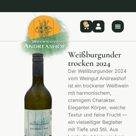
🚚 Kostenloser Versand ab 150 €
🌿 Bio aus der Pfalz – direkt vom Winzer
🚚 Kostenloser Versand ab 150 €
🌿 Bio aus der Pfalz – direkt vom Winzer
🚚 Kostenloser Versand ab 150 €
🌿 Bio aus der Pfalz – direkt vom Winzer
0
Weißburgunder
trocken 2024
Der Weißburgunder 2024
vom Weingut Andreashof
ist ein trockener Weißwein
mit harmonischem,
cremigem Charakter.
Eleganter Körper, weiche
Textur und feine Frucht —
ein vielseitiger Begleiter
mit Tiefe und Stil. Aus