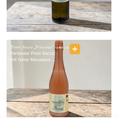
Pinot Secco „Pricoeur“
€
9.90
Perlender Pinot Secco
mit feiner Mousseux —
die Leichtigkeit des
Genießens. Bio.